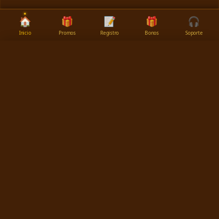
🏠
🎁
📝
🎁
🎧
Inicio
Promos
Registro
Bonos
Soporte
✕
Select Language
🇵🇪
✓
Peru
777 JACKPOT DIAMOND HOLD AND WIN EN
VULKAN CASINO
PROVEEDOR
Gamingcorps
RTP
96.5
%