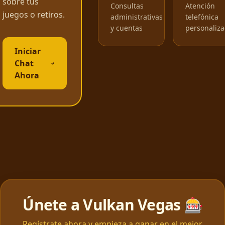
sobre tus
Consultas
Atención
juegos o retiros.
administrativas
telefónica
y cuentas
personaliz
Iniciar
Chat
Ahora
Únete a Vulkan Vegas 🎰
Regístrate ahora y empieza a ganar en el mejor