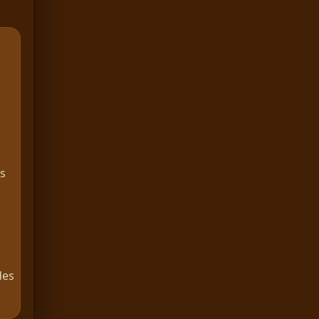
s
des