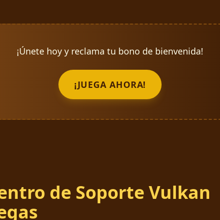
¡Únete hoy y reclama tu bono de bienvenida!
¡JUEGA AHORA!
entro de Soporte Vulkan
egas