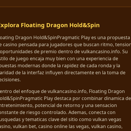
Explora Floating Dragon Hold&Spin
loating Dragon Hold&SpinPragmatic Play es una propuesta
e casino pensada para jugadores que buscan ritmo, tensio
 oportunidades de premio dentro de vulkancasino.info. Su
stilo de juego encaja muy bien con una experiencia de
puestas modernas donde la rapidez de cada ronda y la
laridad de la interfaz influyen directamente en la toma de
ecisiones.
entro del enfoque de vulkancasino.info, Floating Dragon
old&SpinPragmatic Play destaca por combinar dinamica de
ntretenimiento, potencial de retorno y una sensacion
onstante de riesgo controlado. Ademas, conecta con
usquedas y tematicas clave del sitio como vulkan vegas
asino, vulkan bet, casino online las vegas, vulkan casino,