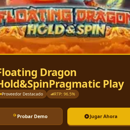
Floating Dragon
Hold&SpinPragmatic Play
Proveedor Destacado
RTP: 96.5%
Probar Demo
Jugar Ahora