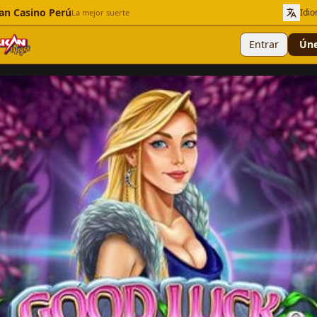
an Casino Perú
Idio
La mejor suerte
Entrar
Ún