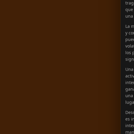
trag
que 
una 
La m
y co
pued
vola
los 
sign
Una 
acti
inte
gana
una 
luga
Desd
es i
inte
mant