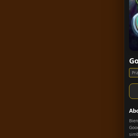
Go
Pr
Ab
Bien
Good
simb