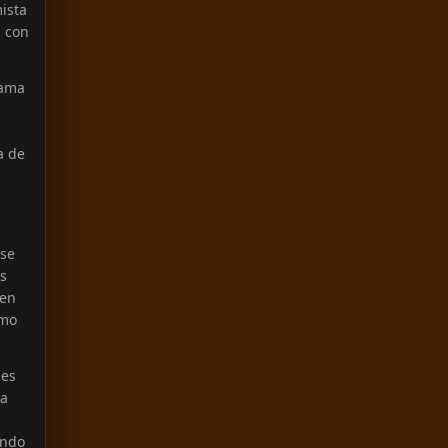
ista
s con
gama
a de
 se
as
 en
smo
les
la
endo