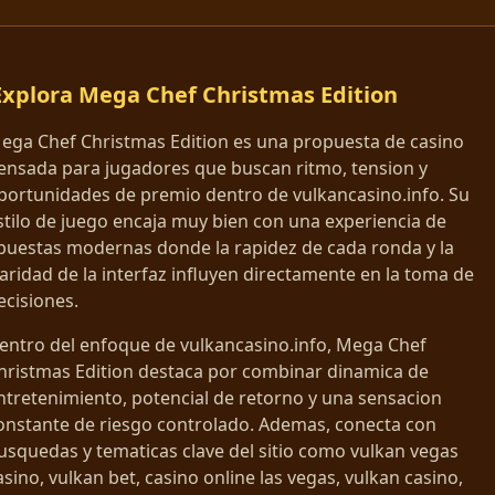
Explora Mega Chef Christmas Edition
ega Chef Christmas Edition es una propuesta de casino
ensada para jugadores que buscan ritmo, tension y
portunidades de premio dentro de vulkancasino.info. Su
stilo de juego encaja muy bien con una experiencia de
puestas modernas donde la rapidez de cada ronda y la
laridad de la interfaz influyen directamente en la toma de
ecisiones.
entro del enfoque de vulkancasino.info, Mega Chef
hristmas Edition destaca por combinar dinamica de
ntretenimiento, potencial de retorno y una sensacion
onstante de riesgo controlado. Ademas, conecta con
usquedas y tematicas clave del sitio como vulkan vegas
asino, vulkan bet, casino online las vegas, vulkan casino,