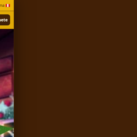
ma 🇵🇪
ete