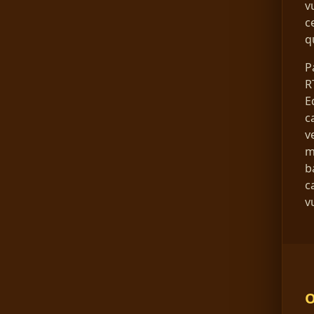
v
c
q
P
R
E
c
v
m
b
c
v