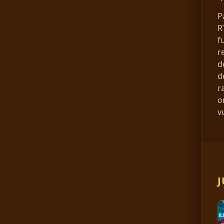
P
R
f
r
d
d
r
o
v
J