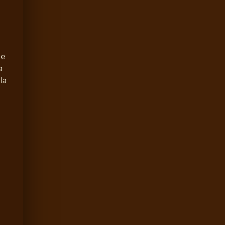
de
a
la