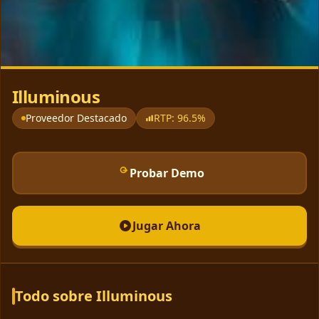
Illuminous
Proveedor Destacado
RTP: 96.5%
Probar Demo
Jugar Ahora
Todo sobre Illuminous