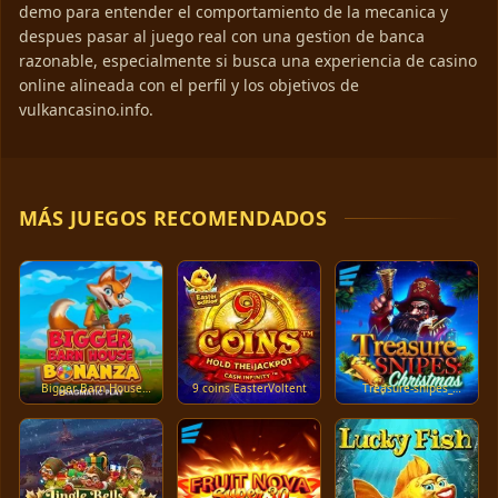
demo para entender el comportamiento de la mecanica y
despues pasar al juego real con una gestion de banca
razonable, especialmente si busca una experiencia de casino
online alineada con el perfil y los objetivos de
vulkancasino.info.
MÁS JUEGOS RECOMENDADOS
Bigger Barn House
9 coins EasterVoltent
Treasure-snipes_
Bonanza
Christmas