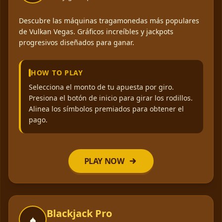
Descubre las máquinas tragamonedas más populares
de Vulkan Vegas. Gráficos increíbles y jackpots
progresivos diseñados para ganar.
HOW TO PLAY
Selecciona el monto de tu apuesta por giro.
Presiona el botón de inicio para girar los rodillos.
Alinea los símbolos premiados para obtener el
pago.
PLAY NOW
Blackjack Pro
♠️