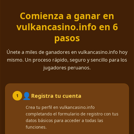
Comienza a ganar en
vulkancasino.info en 6
pasos
Únete a miles de ganadores en vulkancasino.info hoy
mismo. Un proceso rápido, seguro y sencillo para los
jugadores peruanos.
👤
Registra tu cuenta
1
Crea tu perfil en vulkancasino.info
completando el formulario de registro con tus
datos básicos para acceder a todas las
funciones.