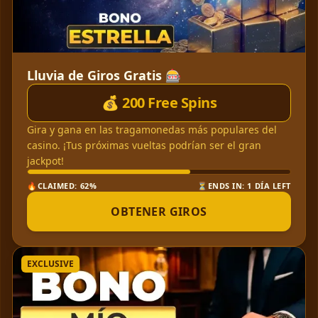
Lluvia de Giros Gratis 🎰
💰 200 Free Spins
Gira y gana en las tragamonedas más populares del
casino. ¡Tus próximas vueltas podrían ser el gran
jackpot!
🔥
CLAIMED: 62%
⏳
ENDS IN: 1 DÍA LEFT
OBTENER GIROS
EXCLUSIVE