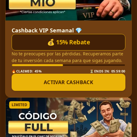
Cashback VIP Semanal 💎
💰 15% Rebate
No te preocupes por las pérdidas. Recuperamos parte
de tu inversión cada semana para que sigas jugando.
🔥
CLAIMED: 45%
⏳
ENDS IN: 05:59:00
ACTIVAR CASHBACK
LIMITED