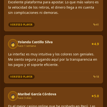
Excelente plataforma para apostar. Lo que más valoro es
la velocidad de los retiros, el dinero llega a mi cuenta
sin complicaciones ni demoras.
41
VERIFIED PLAYER
Yolanda Castillo Silva
👩
4.9
hace 1 semana
La interfaz es muy intuitiva y los colores son geniales.
Me siento segura jugando aquí por la transparencia en
los pagos y el soporte eficiente.
18
VERIFIED PLAYER
Maribel García Córdova
👩
5.0
hace 3 días
Es el mejor casino online que he probado en Perú. Las