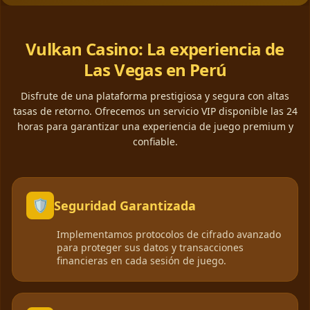
Vulkan Casino: La experiencia de
Las Vegas en Perú
Disfrute de una plataforma prestigiosa y segura con altas
tasas de retorno. Ofrecemos un servicio VIP disponible las 24
horas para garantizar una experiencia de juego premium y
confiable.
🛡️
Seguridad Garantizada
Implementamos protocolos de cifrado avanzado
para proteger sus datos y transacciones
financieras en cada sesión de juego.