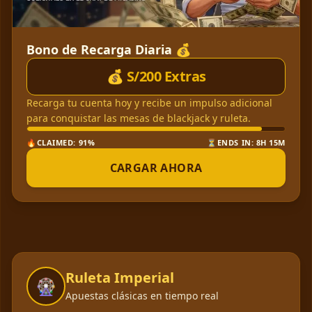
Bono de Recarga Diaria 💰
💰 S/200 Extras
Recarga tu cuenta hoy y recibe un impulso adicional
para conquistar las mesas de blackjack y ruleta.
🔥
CLAIMED: 91%
⏳
ENDS IN: 8H 15M
CARGAR AHORA
Ruleta Imperial
🎡
Apuestas clásicas en tiempo real