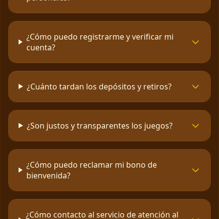
¿Cómo puedo registrarme y verificar mi
cuenta?
¿Cuánto tardan los depósitos y retiros?
¿Son justos y transparentes los juegos?
¿Cómo puedo reclamar mi bono de
bienvenida?
¿Cómo contacto al servicio de atención al