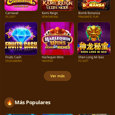
Carnaval
Kami Reign
Bomb Bonanza
PG SOFT
SPINOMENAL
PRAGMATIC PLAY
Fruits Cash
Harlequin Wins
Shen Long Mi Bao
FELIXGAMING
HIGHFIVE
PG SOFT
Ver más
🔥
Más Populares