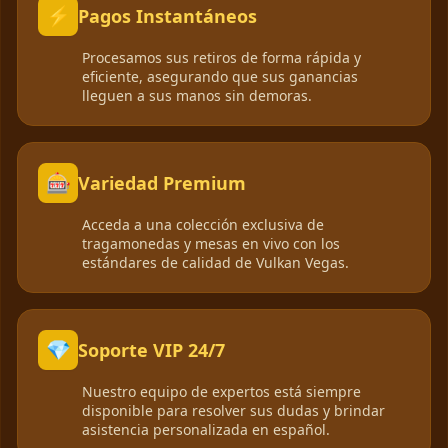
⚡
Pagos Instantáneos
Procesamos sus retiros de forma rápida y
eficiente, asegurando que sus ganancias
lleguen a sus manos sin demoras.
🎰
Variedad Premium
Acceda a una colección exclusiva de
tragamonedas y mesas en vivo con los
estándares de calidad de Vulkan Vegas.
💎
Soporte VIP 24/7
Nuestro equipo de expertos está siempre
disponible para resolver sus dudas y brindar
asistencia personalizada en español.