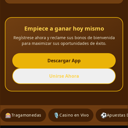
Empiece a ganar hoy mismo
Regístrese ahora y reclame sus bonos de bienvenida
para maximizar sus oportunidades de éxito.
Descargar App
Unirse Ahora
🎰
🎙️
⚽
Tragamonedas
Casino en Vivo
Apuestas 