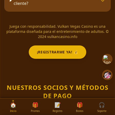
cliente?
Juega con responsabilidad. Vulkan Vegas Casino es una
plataforma diseñada para el entretenimiento de adultos. ©
2024 vulkancasino.info
¡REGISTRARME YA! 💰
NUESTROS SOCIOS Y MÉTODOS
DE PAGO
🏠
🎁
📝
🎁
🎧
Inicio
Promos
Registro
Bonos
Soporte