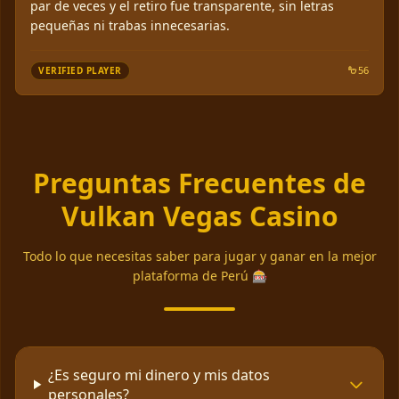
par de veces y el retiro fue transparente, sin letras
pequeñas ni trabas innecesarias.
56
VERIFIED PLAYER
Preguntas Frecuentes de
Vulkan Vegas Casino
Todo lo que necesitas saber para jugar y ganar en la mejor
plataforma de Perú 🎰
¿Es seguro mi dinero y mis datos
personales?