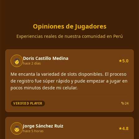
Opiniones de Jugadores
Experiencias reales de nuestra comunidad en Perú
Doris Castillo Medina
👩
5.0
hace 2 días
Me encanta la variedad de slots disponibles. El proceso
de registro fue súper rápido y pude empezar a jugar en
pocos minutos desde mi celular.
24
VERIFIED PLAYER
Jorge Sánchez Ruiz
👨
4.8
hace 5 horas