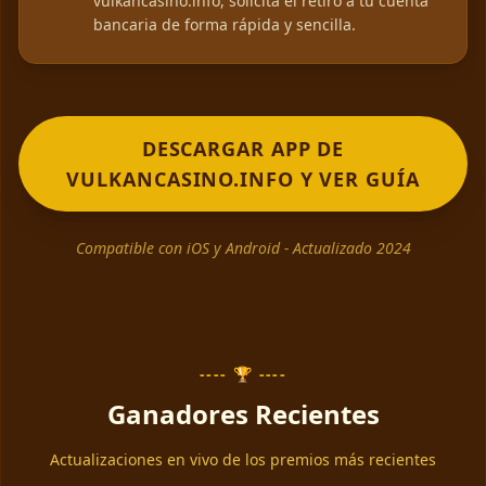
vulkancasino.info, solicita el retiro a tu cuenta
bancaria de forma rápida y sencilla.
DESCARGAR APP DE
VULKANCASINO.INFO Y VER GUÍA
Compatible con iOS y Android - Actualizado 2024
---- 🏆 ----
Ganadores Recientes
Actualizaciones en vivo de los premios más recientes