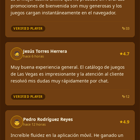
promociones de bienvenida son muy generosas y los
juegos cargan instantáneamente en el navegador.
33
VERIFIED PLAYER
Jesús Torres Herrera
🧔
4.7
hace 6 horas
Muy buena experiencia general. El catálogo de juegos
de Las Vegas es impresionante y la atención al cliente
resolvió mis dudas muy rápidamente por chat.
12
VERIFIED PLAYER
Pedro Rodríguez Reyes
👨
4.9
hace 12 horas
Increíble fluidez en la aplicación móvil. He ganado un