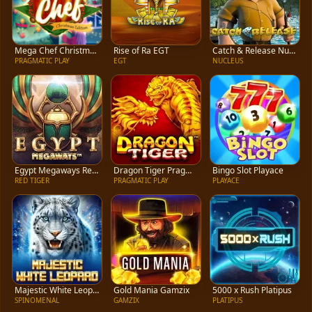
Mega Chef Christmas Edition
Rise of Ra EGT
Catch & Release Nucleus
PRAGMATIC PLAY
EGT
NUCLEUS
Egypt Megaways Redtiger
Dragon Tiger Pragmatic Play
Bingo Slot Playace
RED TIGER
PRAGMATIC PLAY
PLAYACE
Majestic White Leopard Spinomenal
Gold Mania Gamzix
5000 x Rush Platipus
SPINOMENAL
GAMZIX
PLATIPUS