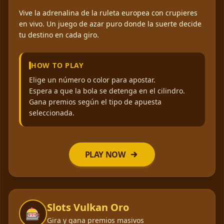
Vive la adrenalina de la ruleta europea con crupieres
en vivo. Un juego de azar puro donde la suerte decide
tu destino en cada giro.
HOW TO PLAY
Elige un número o color para apostar.
Espera a que la bola se detenga en el cilindro.
Gana premios según el tipo de apuesta
seleccionada.
PLAY NOW
Slots Vulkan Oro
🎰
Gira y gana premios masivos